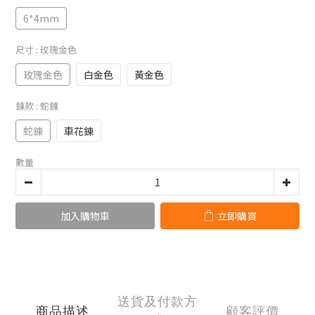
6*4mm
尺寸
: 玫瑰金色
玫瑰金色
白金色
黃金色
錬款
: 蛇錬
蛇錬
車花錬
數量
加入購物車
立即購買
送貨及付款方
商品描述
顧客評價