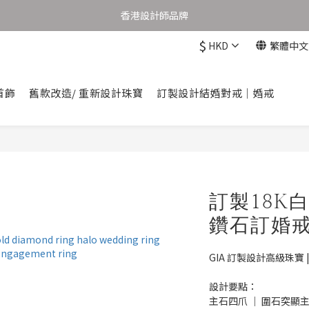
購物滿港幣1,000元香港及澳門免運費
香港設計師品牌
$
HKD
繁體中文
購物滿港幣1,000元香港及澳門免運費
首飾
舊款改造/ 重新設計珠寶
訂製設計結婚對戒｜婚戒
訂製18K
鑽石訂婚
GIA 訂製設計高級珠寶 
設計要點： 
主石四爪 ｜ 圍石突顯