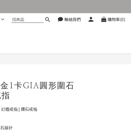
聯絡我們
購物車(0)
白金1卡GIA圓形圍石
戒指
| 訂婚戒指 | 鑽石戒指
主石設計