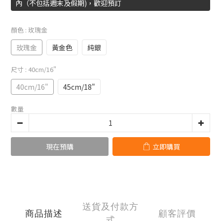
內（不包括週末及假期)，歡迎預訂
顏色
: 玫瑰金
玫瑰金
黃金色
純銀
尺寸
: 40cm/16"
40cm/16"
45cm/18"
數量
現在預購
立即購買
送貨及付款方
商品描述
顧客評價
式