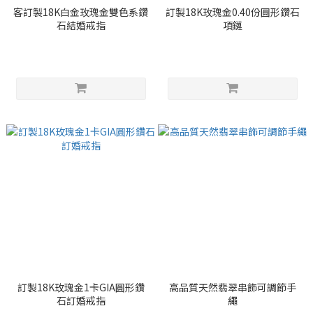
客訂製18K白金玫瑰金雙色系鑽
訂製18K玫瑰金0.40份圓形鑽石
石結婚戒指
項鏈
訂製18K玫瑰金1卡GIA圓形鑽
高品質天然翡翠串飾可調節手
石訂婚戒指
繩