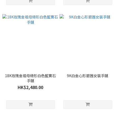
18K玫瑰金祖母綠形白色藍寶石
9K白金心形碧莤女裝手鏈
手鏈
HK$2,480.00