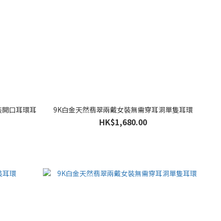
裝開口耳環耳
9K白金天然翡翠兩戴女裝無需穿耳洞單隻耳環
HK$1,680.00