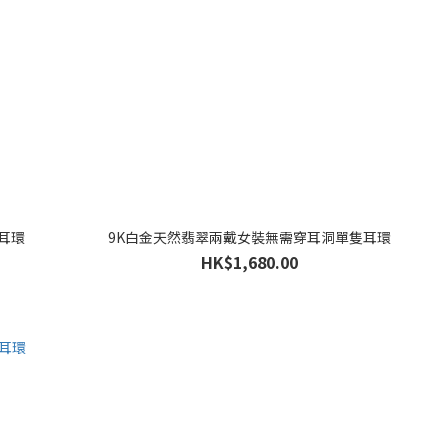
耳環
9K白金天然翡翠兩戴女裝無需穿耳洞單隻耳環
HK$1,680.00