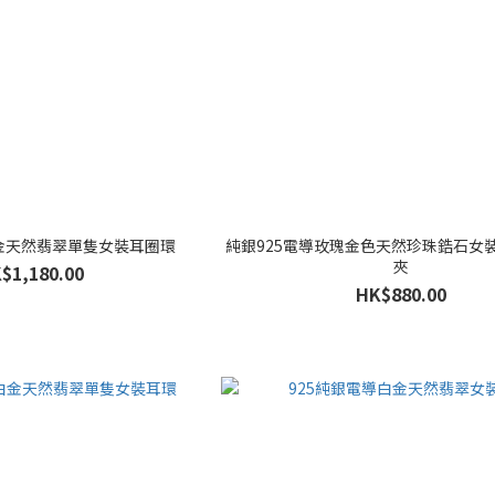
白金天然翡翠單隻女裝耳圈環
純銀925電導玫瑰金色天然珍珠鋯石女
夾
$1,180.00
HK$880.00